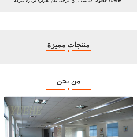
خطوط الأنابيب ، إلخ. نرحب بكم بحرارة لزيارة شركة YueHe!
منتجات مميزة
من نحن