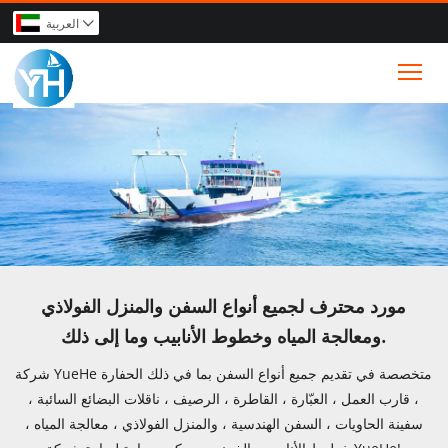
العربية

Tog
مورد محترف لجميع أنواع السفن والمنزل الفولاذي
ومعالجة المياه وخطوط الأنابيب وما إلى ذلك.
شركة YueHe متخصصة في تقديم جميع أنواع السفن بما في ذلك الحفارة
، قارب العمل ، العبّارة ، القاطرة ، الرصيف ، ناقلات البضائع السائبة ،
سفينة الحاويات ، السفن الهندسية ، والمنزل الفولاذي ، معالجة المياه ،