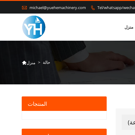

michael@yuehemachinery.com
Tel/whatsapp/wech

منزل
حالة
>
منزل

المنتجات