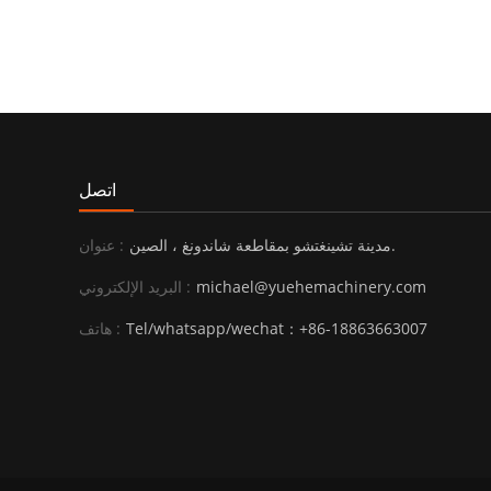
اتصل
مدينة تشينغتشو بمقاطعة شاندونغ ، الصين.
عنوان :
michael@yuehemachinery.com
البريد الإلكتروني :
Tel/whatsapp/wechat：+86-18863663007
هاتف :