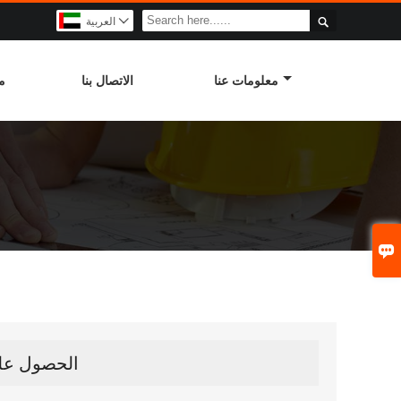

العربية

معلومات عنا
الاتصال بنا
م

الحصول على 