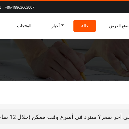
at：+86-18863663007
صنع العرض
حالة
أخبار
المنتجات
آخر سعر؟ سنرد في أسرع وقت ممكن (خلال 12 ساعة)